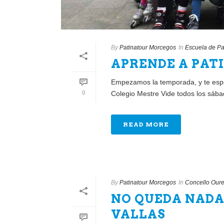
By
Patinatour Morcegos
In
Escuela de Pa
APRENDE A PAT
Empezamos la temporada, y te espe
0
Colegio Mestre Vide todos los sábad
READ MORE
By
Patinatour Morcegos
In
Concello Our
NO QUEDA NADA
VALLAS